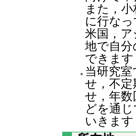
また，小
に行なっ
米国，ア
地で自分
できます
当研究室
せ，不定
せ，年数
どを通じ
いきます