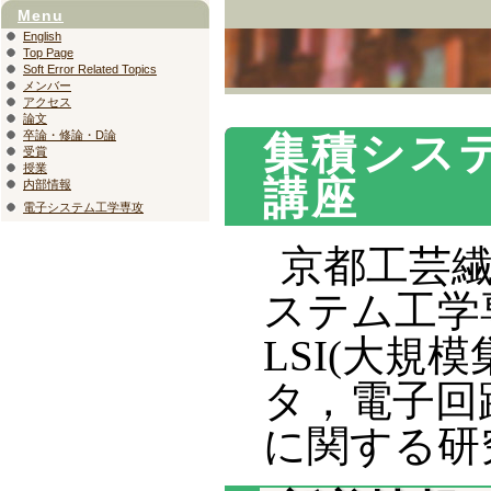
Menu
English
Top Page
Soft Error Related Topics
メンバー
アクセス
論文
卒論・修論・D論
集積システ
受賞
授業
講座
内部情報
電子システム工学専攻
京都工芸
ステム工学
LSI(大規
タ，電子回
に関する研