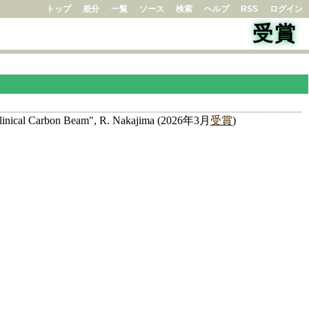
トップ
差分
一覧
ソース
検索
ヘルプ
RSS
ログイン
受賞
a Clinical Carbon Beam", R. Nakajima (2026年3月
受賞
)