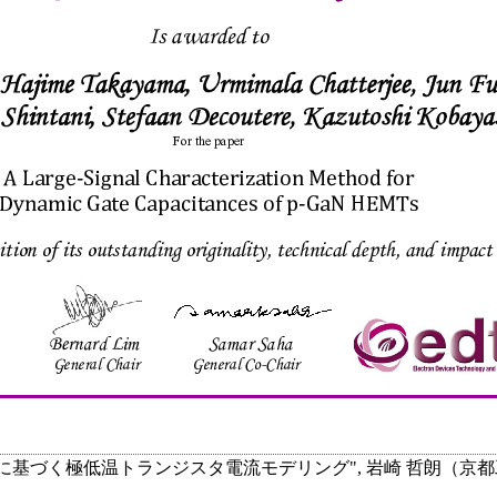
に基づく極低温トランジスタ電流モデリング", 岩崎 哲朗（