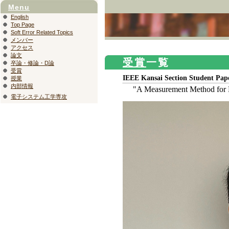
Menu
English
Top Page
Soft Error Related Topics
メンバー
アクセス
論文
受賞
一覧
卒論・修論・D論
受賞
IEEE Kansai Section Student Pap
授業
内部情報
"A Measurement Method for N
電子システム工学専攻