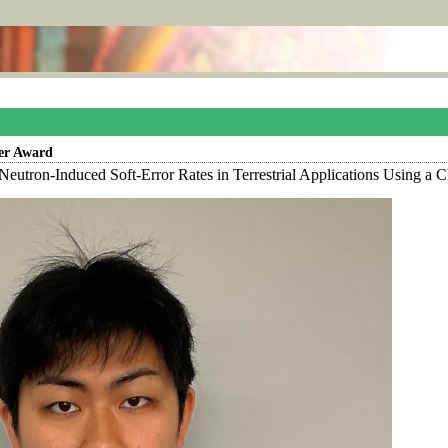
er Award
eutron-Induced Soft-Error Rates in Terrestrial Applications Using 