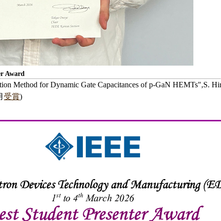
er Award
tion Method for Dynamic Gate Capacitances of p-GaN HEMTs",S. Hirata
3月
受賞
)