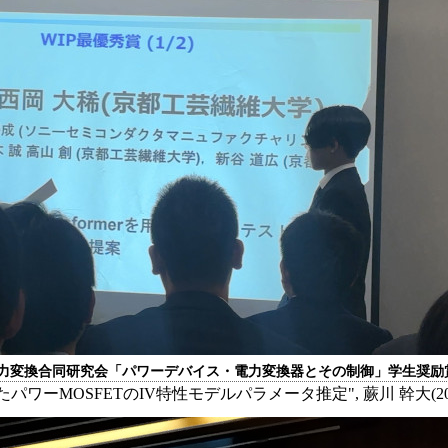
電力変換合同研究会「パワーデバイス・電力変換器とその制御」学生奨励
ワーMOSFETのIV特性モデルパラメータ推定", 蕨川 幹大(20